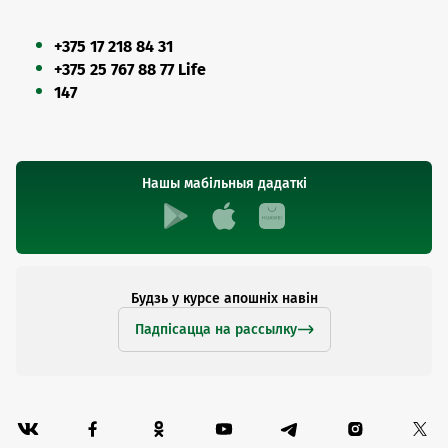
+375 17 218 84 31
+375 25 767 88 77 Life
147
Нашы мабільныя дадаткі
Будзь у курсе апошніх навін
Падпісацца на рассылку