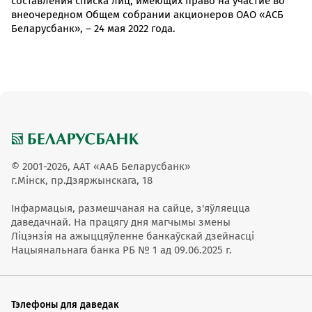
составления списка лиц, имеющих право на участие во
внеочередном Общем собрании акционеров ОАО «АСБ
Беларусбанк», – 24 мая 2022 года.
© 2001-2026, ААТ «ААБ Беларусбанк»
г.Мінск, пр.Дзяржынскага, 18
Інфармацыя, размешчаная на сайце, з'яўляецца
даведачнай. На працягу дня магчымы змены
Ліцэнзія на ажыццяўленне банкаўскай дзейнасці
Нацыянальнага банка РБ № 1 ад 09.06.2025 г.
Тэлефоны для даведак