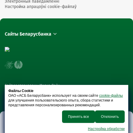
Электронныя паведамленні
Настройка апрацоўкі cookie-файлаў
Сайты Беларусбанка
Сайт распрацаваны Медиа Лайн
Файлы Cookie
ОАО «АСБ Беларусбанк» использует на своем сайте
cookie-файлы
для улучшения пользовательского опыта, сбора статистики и
представления персонализированных рекомендаций.
Принять все
Отклонить
Плацежныя
Уклады і
Анлайн-
Крэдыты
карткі
бягучыя
сэрвісы
Настройка обработки
рахункі