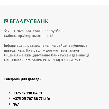
© 2001-2026, ААТ «ААБ Беларусбанк»
г.Мінск, пр.Дзяржынскага, 18
Інфармацыя, размешчаная на сайце, з'яўляецца
даведачнай. На працягу дня магчымы змены
Ліцэнзія на ажыццяўленне банкаўскай дзейнасці
Нацыянальнага банка РБ № 1 ад 09.06.2025 г.
Тэлефоны для даведак
+375 17 218 84 31
+375 25 767 88 77 Life
147