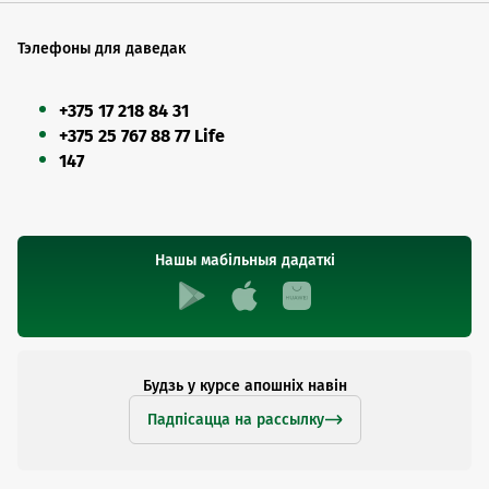
Тэлефоны для даведак
+375 17 218 84 31
+375 25 767 88 77 Life
147
Нашы мабільныя дадаткі
Будзь у курсе апошніх навін
Падпісацца на рассылку