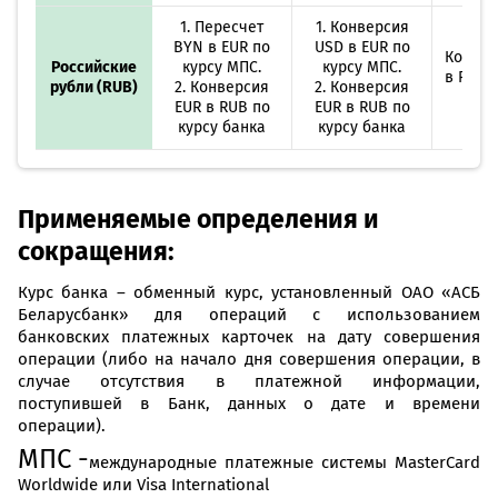
1. Пересчет
1. Конверсия
BYN в EUR по
USD в EUR по
Конвер
Российские
курсу МПС.
курсу МПС.
в RUB 
рубли (RUB)
2. Конверсия
2. Конверсия
ба
EUR в RUB по
EUR в RUB по
курсу банка
курсу банка
Применяемые определения и
сокращения:
Курс банка – обменный курс, установленный ОАО «АСБ
Беларусбанк» для операций с использованием
банковских платежных карточек на дату совершения
операции (либо на начало дня совершения операции, в
случае отсутствия в платежной информации,
поступившей в Банк, данных о дате и времени
операции).
МПС -
международные платежные системы MasterCard
Worldwide или Visa International