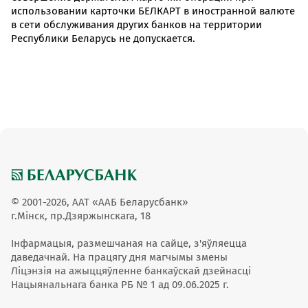
использовании карточки БЕЛКАРТ в иностранной валюте
в сети обслуживания других банков на территории
Республики Беларусь не допускается.
© 2001-2026, ААТ «ААБ Беларусбанк»
г.Мінск, пр.Дзяржынскага, 18
Інфармацыя, размешчаная на сайце, з'яўляецца
даведачнай. На працягу дня магчымы змены
Ліцэнзія на ажыццяўленне банкаўскай дзейнасці
Нацыянальнага банка РБ № 1 ад 09.06.2025 г.