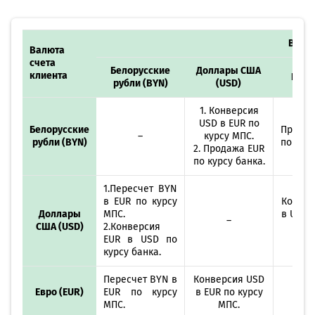
Валю
Валюта
счета
Белорусские
Доллары США
клиента
Евро
рубли (BYN)
(USD)
1. Конверсия
USD в EUR по
Белорусские
Прода
–
курсу МПС.
рубли (BYN)
по кур
2. Продажа EUR
по курсу банка.
1.Пересчет BYN
в EUR по курсу
Конвер
Доллары
МПС.
в USD 
–
США (USD)
2.Конверсия
ба
EUR в USD по
курсу банка.
Пересчет BYN в
Конверсия USD
Евро (EUR)
EUR по курсу
в EUR по курсу
МПС.
МПС.