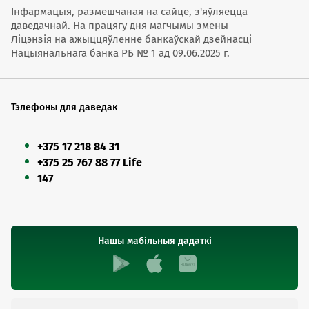
Інфармацыя, размешчаная на сайце, з'яўляецца
даведачнай. На працягу дня магчымы змены
Ліцэнзія на ажыццяўленне банкаўскай дзейнасці
Нацыянальнага банка РБ № 1 ад 09.06.2025 г.
Тэлефоны для даведак
+375 17 218 84 31
+375 25 767 88 77 Life
147
Нашы мабільныя дадаткі