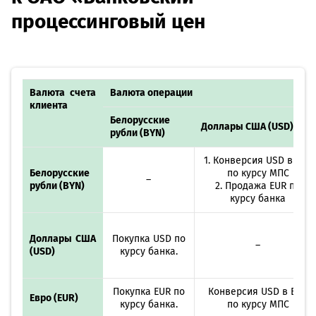
процессинговый цен
Валюта счета
Валюта операции
клиента
Белорусские
Доллары США (USD)
рубли (BYN)
1. Конверсия USD в EUR
Белорусские
по курсу МПС
–
рубли (BYN)
2. Продажа EUR по
курсу банка
Доллары США
Покупка USD по
–
(USD)
курсу банка.
Покупка EUR по
Конверсия USD в EUR
Евро (EUR)
курсу банка.
по курсу МПС