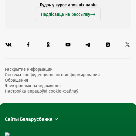
Будзь у курсе апошніх навін
Падпісацца на рассылку
Раскрытие информации
Система конфиденциального информирования
Обращения
Электронныя паведамленні
Настройка апрацоўкі cookie-файлаў
Сайты Беларусбанка